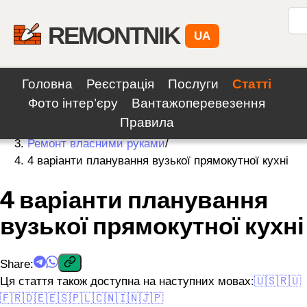
REMONTNIK
UA
Головна
Реєстрація
Послуги
Статті
Фото інтер’єру
Вантажоперевезення
Home
/
Правила
Articles
/
Ремонт власними руками
/
4 варіанти планування вузької прямокутної кухні
4 варіанти планування
вузької прямокутної кухні
Share
:
Ця стаття також доступна на наступних мовах:
🇺🇸
🇷🇺
🇫🇷
🇩🇪
🇪🇸
🇵🇱
🇨🇳
🇮🇳
🇯🇵