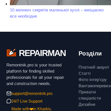
10 великих секретів маленької кухні – вміщаємо
все необхідне
REPAIRMAN
Розділи
Remontnik.pro is your trusted
Платний акаунт
platform for finding skilled
Статті
professionals for all your repair
Фото інтер’єру
and construction needs.
Вантажоперевез
Приватні
support@remontnik.pro
спеціалісти
24/7 Live Support
Дизайни
Made with❤️in Kharkiv,