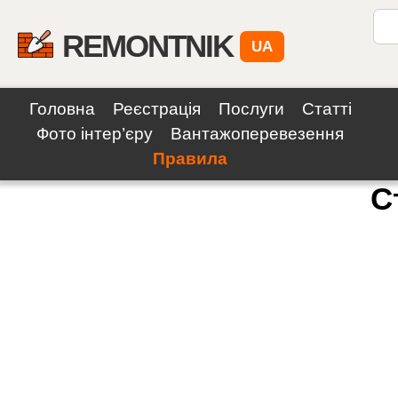
REMONTNIK
UA
Головна
Реєстрація
Послуги
Статті
Фото інтер’єру
Вантажоперевезення
Правила
С