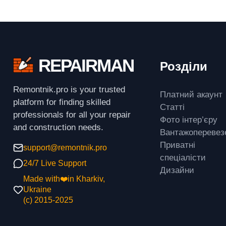
REPAIRMAN
Розділи
Remontnik.pro is your trusted
Платний акаунт
platform for finding skilled
Статті
professionals for all your repair
Фото інтер’єру
and construction needs.
Вантажоперевез
Приватні
support@remontnik.pro
спеціалісти
24/7 Live Support
Дизайни
Made with❤️in Kharkiv,
Ukraine
(с) 2015-2025