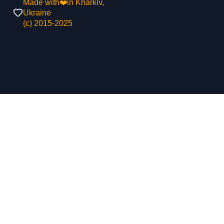
Made with❤️in Kharkiv,
Ukraine
(с) 2015-2025