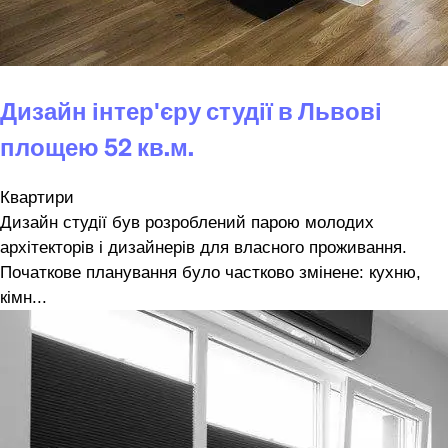
Дизайн інтер'єру студії в Львові
площею 52 кв.м.
Квартири
Дизайн студії був розроблений парою молодих
архітекторів і дизайнерів для власного проживання.
Початкове планування було частково змінене: кухню,
кімн...