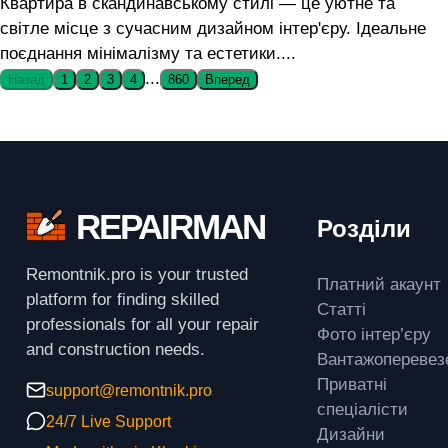
Квартира в скандинавському стилі — це уютне та
світле місце з сучасним дизайном інтер'єру. Ідеальне
поєднання мінімалізму та естетики....
...
Назад
1
2
3
4
860
Вперед
REPAIRMAN
Розділи
Remontnik.pro is your trusted
Платний акаунт
platform for finding skilled
Статті
professionals for all your repair
Фото інтер’єру
and construction needs.
Вантажоперевез
Приватні
support@remontnik.pro
спеціалісти
24/7 Live Support
Дизайни