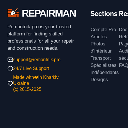
REPAIRMAN
Sections
Re
Remontnik.pro is your trusted
Compte Pro
Doc
platform for finding skilled
Articles
Réf
professionals for all your repair
Photos
Page
and construction needs.
d’intérieur
Audi
Transport
sécu
support@remontnik.pro
Spécialistes
FA
24/7 Live Support
indépendants
Made with❤️in Kharkiv,
Designs
Ukraine
(с) 2015-2025