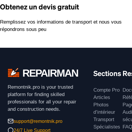
Obtenez un devis gratuit
Remplissez vos informations de transport et nous vous
répondrons sous peu
REPAIRMAN
Sections
Re
Remontnik.pro is your trusted
Compte Pro
Doc
platform for finding skilled
Articles
Réf
professionals for all your repair
Photos
Page
and construction needs.
d’intérieur
Audi
Transport
sécu
support@remontnik.pro
Spécialistes
FA
24/7 Live Support