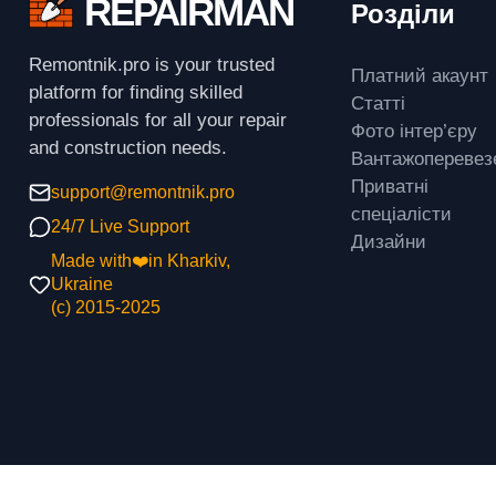
REPAIRMAN
Розділи
Remontnik.pro is your trusted
Платний акаунт
platform for finding skilled
Статті
professionals for all your repair
Фото інтер’єру
and construction needs.
Вантажоперевез
Приватні
support@remontnik.pro
спеціалісти
24/7 Live Support
Дизайни
Made with❤️in Kharkiv,
Ukraine
(с) 2015-2025