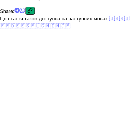
Share
:
Ця стаття також доступна на наступних мовах:
🇺🇸
🇷🇺
🇫🇷
🇩🇪
🇪🇸
🇵🇱
🇨🇳
🇮🇳
🇯🇵