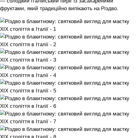
— солодкий італійський пиріг із засахареними
фруктами, який традиційно випікають на Різдво.