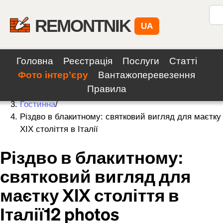
REMONTNIK
UA
Головна
Реєстрація
Послуги
Статті
Фото інтер’єру
Вантажоперевезення
Home
/
Правила
Photos
/
Гостинна
/
Різдво в блакитному: святковий вигляд для маєтку
XIX століття в Італії
Різдво в блакитному:
святковий вигляд для
маєтку XIX століття в
Італії
12
photos