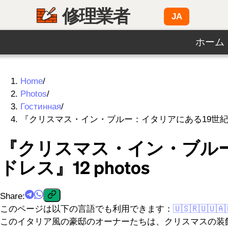
修理業者
JA
ホーム
Home
/
Photos
/
Гостинная
/
『クリスマス・イン・ブルー：イタリアにある19世
『クリスマス・イン・ブル
ドレス』
12
photos
Share
:
このページは以下の言語でも利用できます：
🇺🇸
🇷🇺
🇺🇦
このイタリア風の豪邸のオーナーたちは、クリスマスの装