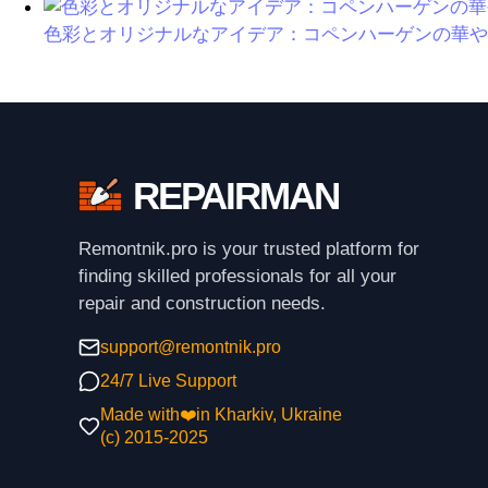
色彩とオリジナルなアイデア：コペンハーゲンの華や
REPAIRMAN
Remontnik.pro is your trusted platform for
finding skilled professionals for all your
repair and construction needs.
support@remontnik.pro
24/7 Live Support
Made with❤️in Kharkiv, Ukraine
(с) 2015-2025