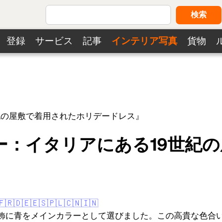
検索
登録
サービス
記事
インテリア写真
貨物
紀の屋敷で着用されたホリデードレス』
ー：イタリアにある19世紀
🇫🇷
🇩🇪
🇪🇸
🇵🇱
🇨🇳
🇮🇳
飾に青をメインカラーとして選びました。この高貴な色合い