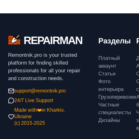
REPAIRMAN
Разделы
Remontnik.pro is your trusted
Платный
platform for finding skilled
аккаунт
A
professionals for all your repair
Статьи
and construction needs.
Фото
интерьера
support@remontnik.pro
Грузоперевозки
24/7 Live Support
Частные
б
Made with❤️in Kharkiv,
специалисты
Ukraine
Дизайны
(с) 2015-2025