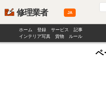
修理業者
JA
ホーム
登録
サービス
記事
インテリア写真
貨物
ルール
ペ