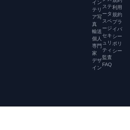
イン
ステ
利用
テリ
ータ
規約
ア写
スペ
プラ
真
ージ
イバ
輸送
セキ
シー
個人
ュリ
ポリ
専門
ティ
シー
家
監査
デザ
FAQ
イン