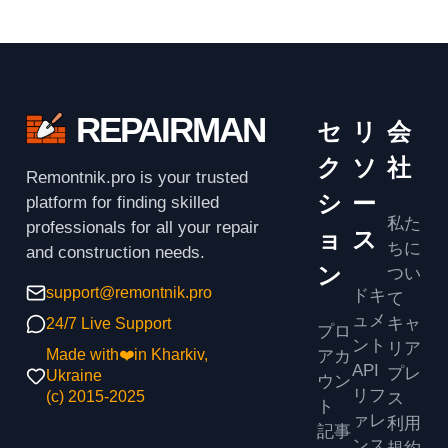
REPAIRMAN
セ
リ
会
ク
ソ
社
Remontnik.pro is your trusted
シ
ー
platform for finding skilled
私た
professionals for all your repair
ョ
ス
ちに
and construction needs.
ン
つい
support@remontnik.pro
ドキ
て
ュメ
キャ
24/7 Live Support
プロ
ント
リア
アカ
Made with❤️in Kharkiv,
API
プレ
Ukraine
ウン
リフ
ス
(с) 2015-2025
ト
ァレ
利用
記事
ンス
規約