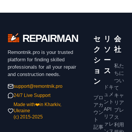
REPAIRMAN
セ
リ
会
ク
ソ
社
Remontnik.pro is your trusted
シ
ー
platform for finding skilled
私た
professionals for all your repair
ョ
ス
ちに
and construction needs.
ン
つい
support@remontnik.pro
ドキ
て
ュメ
キャ
24/7 Live Support
プロ
ント
リア
アカ
Made with❤️in Kharkiv,
API
プレ
Ukraine
ウン
リフ
ス
(с) 2015-2025
ト
ァレ
利用
記事
ンス
規約