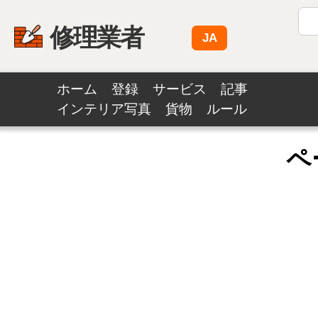
修理業者
JA
ホーム
登録
サービス
記事
インテリア写真
貨物
ルール
ペ