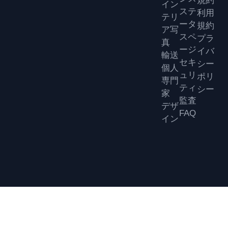
イン
ステ
利用
テリ
ータ
規約
ア写
スペ
プラ
真
ージ
イバ
輸送
セキ
シー
個人
ュリ
ポリ
専門
ティ
シー
家
監査
デザ
FAQ
イン