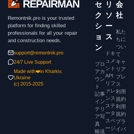
REPAIRMAN
セ
リ
会
ク
ソ
社
Remontnik.pro is your trusted
シ
ー
platform for finding skilled
私た
professionals for all your repair
ョ
ス
ちに
and construction needs.
ン
つい
support@remontnik.pro
ドキ
て
ュメ
キャ
24/7 Live Support
プロ
ント
リア
アカ
Made with❤️in Kharkiv,
API
プレ
Ukraine
ウン
リフ
ス
(с) 2015-2025
ト
ァレ
利用
記事
ンス
規約
イン
ステ
利用
テリ
ータ
規約
ア写
スペ
プラ
真
ージ
イバ
輸送