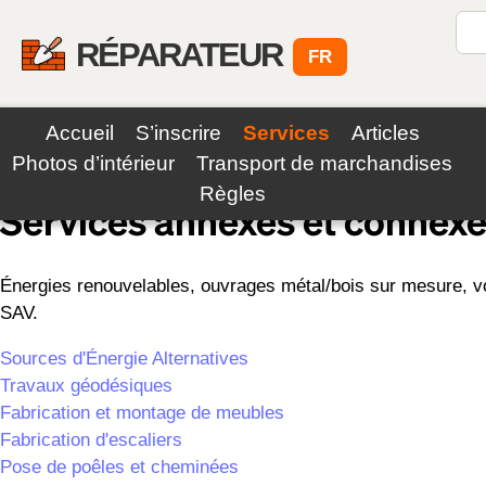
RÉPARATEUR
FR
Accueil
S’inscrire
Services
Articles
Retour aux Services
Photos d’intérieur
Transport de marchandises
Règles
Services annexes et connex
Énergies renouvelables, ouvrages métal/bois sur mesure, vole
SAV.
Sources d'Énergie Alternatives
Travaux géodésiques
Fabrication et montage de meubles
Fabrication d'escaliers
Pose de poêles et cheminées