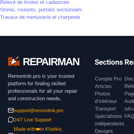
Relevé de limites et cadastrale
Stores, roulants, portails sectionnels
Travaux de menuiserie et charpente
REPAIRMAN
Sections
Re
Remontnik.pro is your trusted
Compte Pro
Doc
platform for finding skilled
Articles
Réf
professionals for all your repair
Photos
Page
and construction needs.
d’intérieur
Audi
Transport
sécu
support@remontnik.pro
Spécialistes
FA
24/7 Live Support
indépendants
Made with❤️in Kharkiv,
Designs