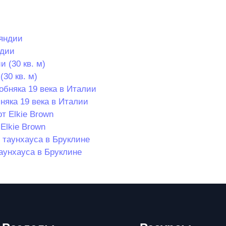
ндии
30 кв. м)
няка 19 века в Италии
Elkie Brown
аунхауса в Бруклине