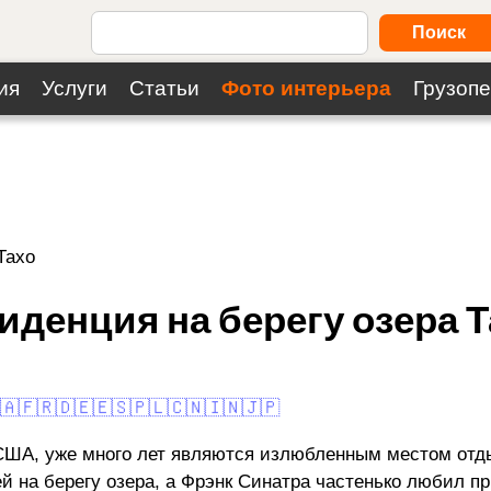
Поиск
ия
Услуги
Статьи
Фото интерьера
Грузопе
Тахо
денция на берегу озера Т
🇦
🇫🇷
🇩🇪
🇪🇸
🇵🇱
🇨🇳
🇮🇳
🇯🇵
США, уже много лет являются излюбленным местом отды
й на берегу озера, а Фрэнк Синатра частенько любил пр