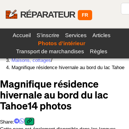
RÉPARATEUR
FR
Accueil
S’inscrire
Services
Articles
Photos d’intérieur
Home
/
Transport de marchandises
Règles
Photos
/
Maisons, cottages
/
Magnifique résidence hivernale au bord du lac Tahoe
Magnifique résidence
hivernale au bord du lac
Tahoe
14
photos
Share
:
Cette page est également disponible dans les langues