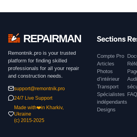
REPAIRMAN
Sections
Re
Remontnik.pro is your trusted
Compte Pro
Doc
platform for finding skilled
Articles
Réf
professionals for all your repair
Photos
Page
and construction needs.
d’intérieur
Audi
Transport
sécu
support@remontnik.pro
Spécialistes
FA
24/7 Live Support
indépendants
Made with❤️in Kharkiv,
Designs
Ukraine
(с) 2015-2025