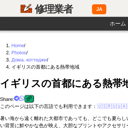
修理業者
JA
ホーム
Home
/
Photos
/
Дома, коттеджи
/
イギリスの首都にある熱帯地域
イギリスの首都にある熱帯
Share
:
このページは以下の言語でも利用できます：
🇺🇸
🇷🇺
🇺🇦
暑い海から遠く離れた大都市であっても、どこでも夏らし
い背景に鮮やかな色が映え、大胆なプリントやアクセサリ