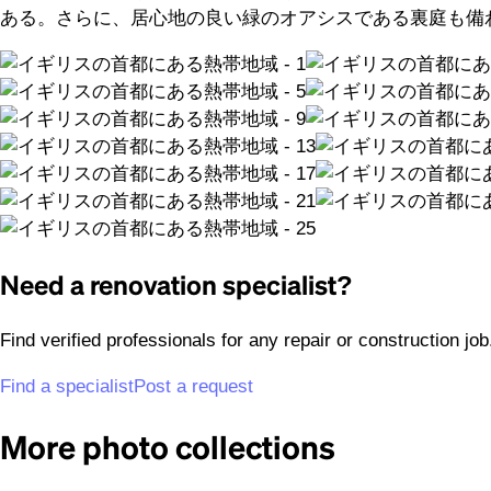
ある。さらに、居心地の良い緑のオアシスである裏庭も備
Need a renovation specialist?
Find verified professionals for any repair or construction jo
Find a specialist
Post a request
More photo collections