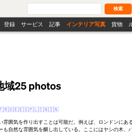
検索
登録
サービス
記事
インテリア写真
貨物
地域
25
photos
🇫🇷
🇩🇪
🇪🇸
🇵🇱
🇨🇳
🇮🇳
い雰囲気を作り出すことは可能だ。例えば、ロンドンにあ
ーも自然な雰囲気を醸し出している。ここにはヤシの木、