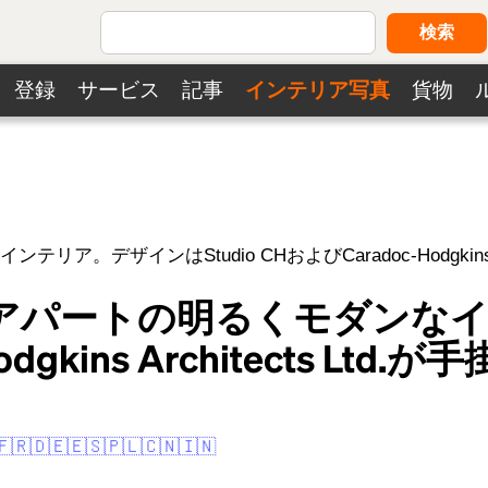
検索
登録
サービス
記事
インテリア写真
貨物
インはStudio CHおよびCaradoc-Hodgkins Arc
アパートの明るくモダンな
dgkins Architects Ltd.
🇫🇷
🇩🇪
🇪🇸
🇵🇱
🇨🇳
🇮🇳