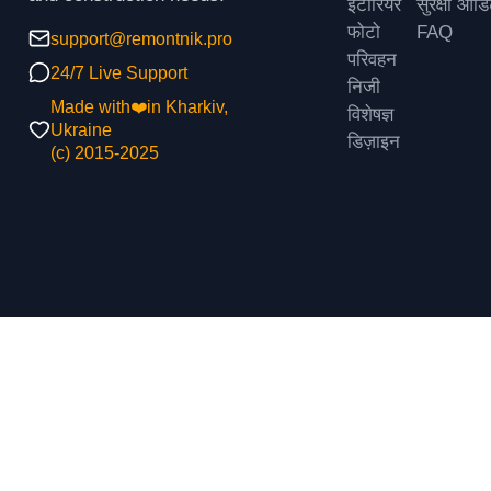
इंटीरियर
सुरक्षा ऑड
फोटो
FAQ
support@remontnik.pro
परिवहन
24/7 Live Support
निजी
Made with❤️in Kharkiv,
विशेषज्ञ
Ukraine
डिज़ाइन
(с) 2015-2025