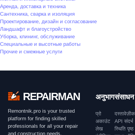
Аренда, доставка и техника
Сантехника, сварка и изоляция
Проектирование, дизайн и согласование
Ландшафт и благоустройство
Уборка, клининг, обслуживание
Специальные и высотные работы
Прочие и смежные услуги
REPAIRMAN
अनुभाग
संसाधन
Remontnik.pro is your trusted
प्रो
दस्तावेज़ी
platform for finding skilled
अकाउंट
API संदर्भ
professionals for all your repair
लेख
स्थिति पृष्ठ
and construction needs.