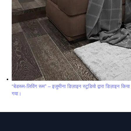
“बेडरूम-लिविंग रूम” – इजुमीना डिज़ाइन स्टूडियो द्वारा डिज़ाइन किया
गया।