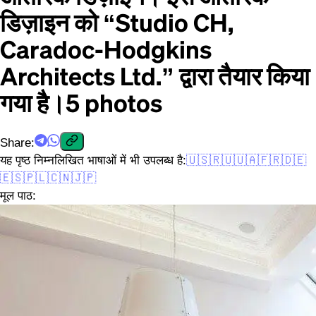
डिज़ाइन को “Studio CH,
Caradoc-Hodgkins
Architects Ltd.” द्वारा तैयार किया
गया है।
5
photos
Share
:
यह पृष्ठ निम्नलिखित भाषाओं में भी उपलब्ध है:
🇺🇸
🇷🇺
🇺🇦
🇫🇷
🇩🇪
🇪🇸
🇵🇱
🇨🇳
🇯🇵
मूल पाठ: