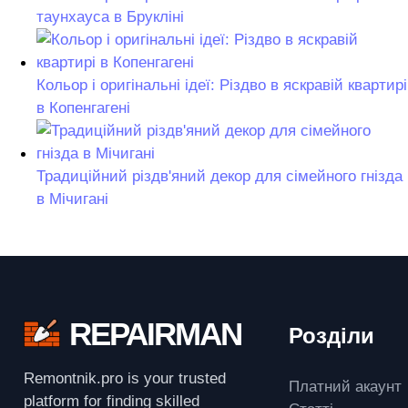
таунхауса в Брукліні
Кольор і оригінальні ідеї: Різдво в яскравій квартирі
в Копенгагені
Традиційний різдв'яний декор для сімейного гнізда
в Мічигані
REPAIRMAN
Розділи
Remontnik.pro is your trusted
Платний акаунт
platform for finding skilled