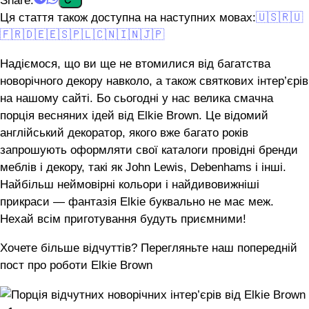
Ця стаття також доступна на наступних мовах:
🇺🇸
🇷🇺
🇫🇷
🇩🇪
🇪🇸
🇵🇱
🇨🇳
🇮🇳
🇯🇵
Надіємося, що ви ще не втомилися від багатства
новорічного декору навколо, а також святкових інтер’єрів
на нашому сайті. Бо сьогодні у нас велика смачна
порція весняних ідей від Elkie Brown. Це відомий
англійський декоратор, якого вже багато років
запрошують оформляти свої каталоги провідні бренди
меблів і декору, такі як John Lewis, Debenhams і інші.
Найбільш неймовірні кольори і найдивовижніші
прикраси — фантазія Elkie буквально не має меж.
Нехай всім приготування будуть приємними!
Хочете більше відчуттів? Перегляньте наш попередній
пост про роботи Elkie Brown