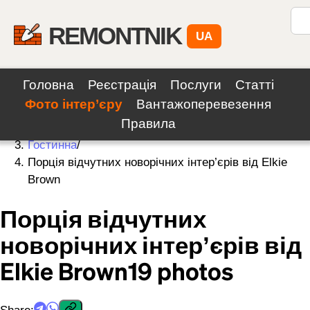
REMONTNIK
UA
Головна
Реєстрація
Послуги
Статті
Фото інтер’єру
Вантажоперевезення
Home
/
Правила
Photos
/
Гостинна
/
Порція відчутних новорічних інтер’єрів від Elkie
Brown
Порція відчутних
новорічних інтер’єрів від
Elkie Brown
19
photos
Share
: