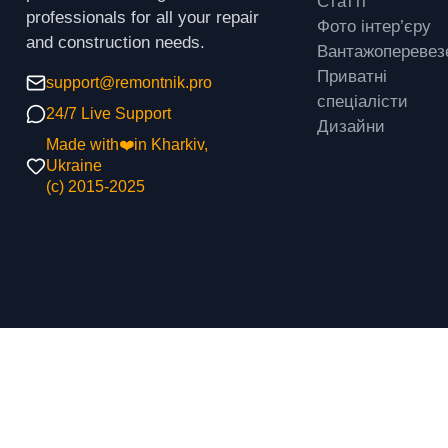
Статті
professionals for all your repair
Фото інтер’єру
and construction needs.
Вантажоперевез
Приватні
support@remontnik.pro
спеціалісти
24/7 Live Support
Дизайни
Made with❤️in Kharkiv,
Ukraine
(с) 2015-2025