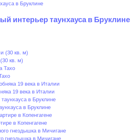
ый интерьер таунхауса в Бруклине
30 кв. м)
Тахо
няка 19 века в Италии
аунхауса в Бруклине
тире в Копенгагене
о гнездышка в Мичигане