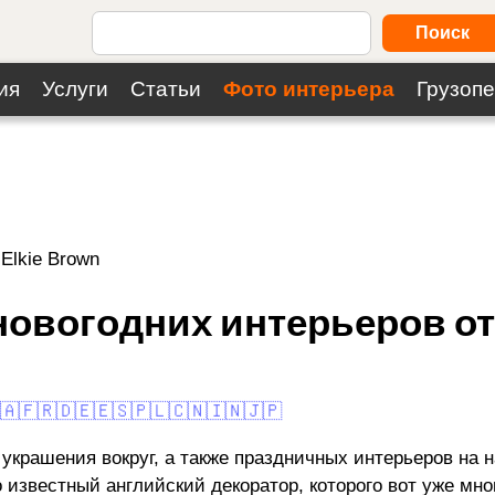
Поиск
ия
Услуги
Статьи
Фото интерьера
Грузопе
Elkie Brown
вогодних интерьеров от 
🇦
🇫🇷
🇩🇪
🇪🇸
🇵🇱
🇨🇳
🇮🇳
🇯🇵
 украшения вокруг, а также праздничных интерьеров на 
о известный английский декоратор, которого вот уже м