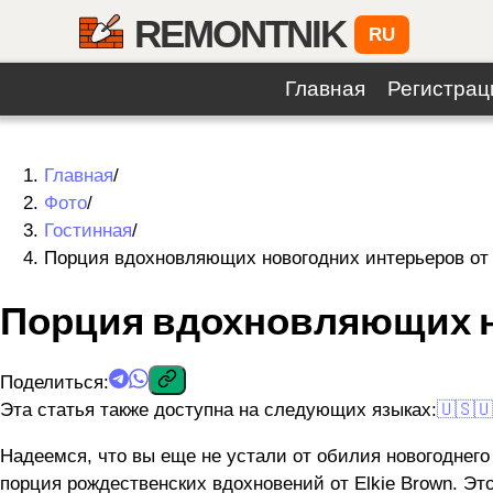
REMONTNIK
RU
Главная
Регистрац
Главная
/
Фото
/
Гостинная
/
Порция вдохновляющих новогодних интерьеров от 
Порция вдохновляющих но
Поделиться
:
Эта статья также доступна на следующих языках:
🇺🇸
🇺
Надеемся, что вы еще не устали от обилия новогоднего
порция рождественских вдохновений от Elkie Brown. Эт