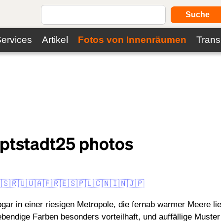
Suche
ervices
Artikel
Fotos von Innenräumen
Trans
uptstadt
25
photos
🇸
🇷🇺
🇺🇦
🇫🇷
🇪🇸
🇵🇱
🇨🇳
🇮🇳
🇯🇵
r in einer riesigen Metropole, die fernab warmer Meere li
ndige Farben besonders vorteilhaft, und auffällige Muster s