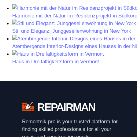
Harmonie mit der Natur im Residenzprojekt in Südkor
Stil und Eleganz: Junggesellenwohnung in New York
Atembergende Interior-Designs eines Hauses in der 
Haus in Dreifaltigkeitsform in Vermont
REPAIRMAN
Remontnik.pro is your trusted platform for
finding skilled professionals for all your
repair and construction needs.