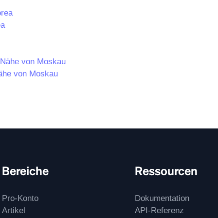
ea
Nähe von Moskau
Bereiche
Ressourcen
Pro-Konto
Dokumentation
Artikel
API-Referenz