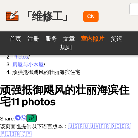
「维修工」
CN
首页
注册
服务
文章
室内照片
货运
规则
Home
/
Photos
/
房屋与小木屋
/
顽强抵御飓风的壮丽海滨住宅
顽强抵御飓风的壮丽海滨住
宅
11
photos
Share
:
该页面也提供以下语言版本：
🇺🇸
🇷🇺
🇺🇦
🇫🇷
🇩🇪
🇪🇸
🇵🇱
🇮🇳
🇯🇵