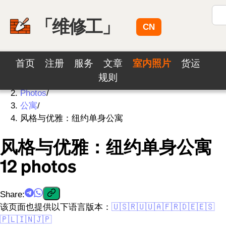
「维修工」
CN
首页
注册
服务
文章
室内照片
货运
规则
Home
/
Photos
/
公寓
/
风格与优雅：纽约单身公寓
风格与优雅：纽约单身公寓
12
photos
Share
:
该页面也提供以下语言版本：
🇺🇸
🇷🇺
🇺🇦
🇫🇷
🇩🇪
🇪🇸
🇵🇱
🇮🇳
🇯🇵